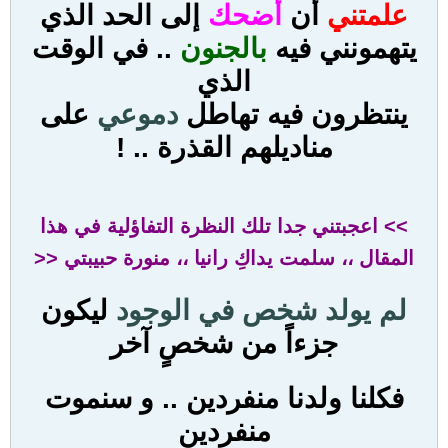
علمتني
أن
أضحك
إلى الحد الذي
يتهمونني فيه
ب
الجنون
.. في الوقت
الذي
ينتظرون فيه تهاطل
دموعي
على
مناديلهم القذرة .. !
>> اعجبتني جدا تلك النظرة التفاؤلية في هذا
المقال ،، سلمت يداكِ رانيا ،، منورة حبيبتي <<
لم يولد شخص في الوجود
ليكون
جزءاً من شخصٍ آخر
فكلنا ولدنا منفردين .. و سنموت
منفردين