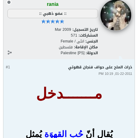
rania
:: عضو ذهبي ::
تاريخ التسجيل:
Mar 2009
المشاركات:
571
الجنس:
انثى / Female
مكان الإقامة:
فلسطين
الدولة:
Palestine [PS]
ذرات الملح على حواف فنجان قهوتي
#1
01-22-2011, 10:19 PM
مـــــــدخل
يُقال أنّ
حُب القهوَة
يُمثل