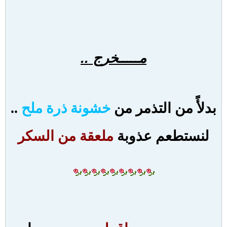
مـــــخرج ..
بدلأً من التذمر من
خشونة ذرة ملح
..
لنستطعم عذوبة
ملعقة من السكر