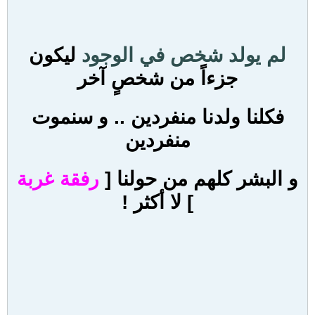
لم يولد شخص في الوجود
ليكون
جزءاً من شخصٍ آخر
فكلنا ولدنا منفردين .. و سنموت
منفردين
و البشر كلهم من حولنا [
رفقة غربة
] لا أكثر !