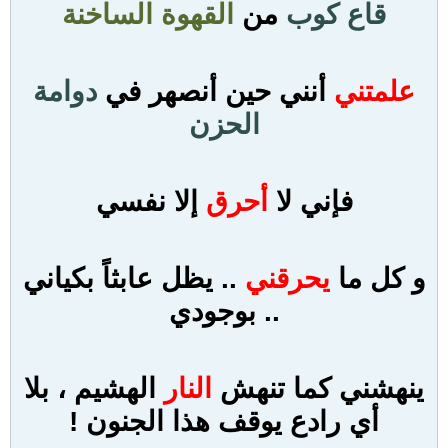
قاع كوب
من
القهوة الساخنة
علمتني
أنني حين أنصهر في
دوامة
الحزن
فإني لا
أحرق
إلا نفسي
و كل ما
يحرقني
.. يظل عابثاً بكياني
.. بوجودي
ينهشني كما تنهش
النار
الهشيم ، بلا
أي رادع يوقف هذا
الجنون
!