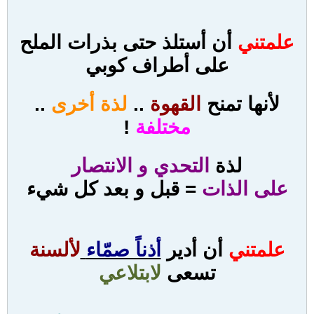
علمتني
أن أستلذ حتى بذرات الملح
على أطراف كوبي
لأنها تمنح
القهوة
..
لذة أخرى
..
مختلفة
!
لذة
التحدي و الانتصار
على الذات
= قبل و بعد كل شيء
علمتني
أن أدير
أذناً صمّاء
لألسنة
تسعى
لابتلاعي