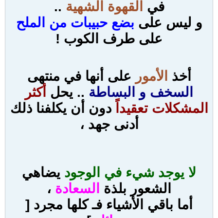
في
القهوة الشهية
..
و ليس على
بضع حبيبات من الملح
على طرف الكوب !
أخذ
الأمور
على أنها في منتهى
السخف و البساطة
.. يحل
أكثر
المشكلات تعقيداً
دون أن يكلفنا ذلك
أدنى جهد ،
لا يوجد شيء في الوجود
يضاهي
الشعور بلذة
السعادة
،
أما باقي الأشياء فـ كلها مجرد [