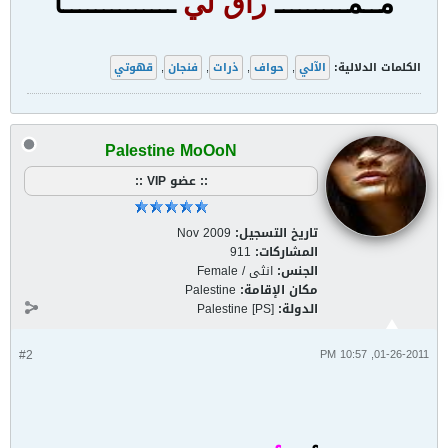
مــمـــــــــ
راق لي
ــــــــــــــا
الكلمات الدلالية:
الآلي
,
حواف
,
ذرات
,
فنجان
,
قهوتي
Palestine MoOoN
:: عضو VIP ::
تاريخ التسجيل:
Nov 2009
المشاركات:
911
الجنس:
انثى / Female
مكان الإقامة:
Palestine
الدولة:
Palestine [PS]
#2
01-26-2011, 10:57 PM