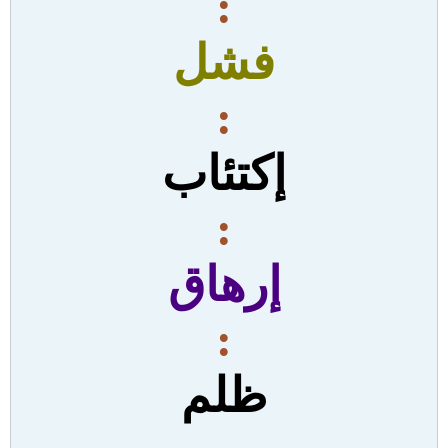
:
فشل
:
إكتئاب
:
إرهاق
:
ظلم