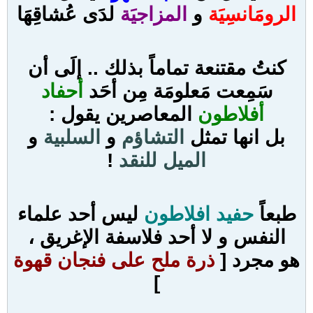
الرومَانسِيَة
و
المزاجيَة
لدَى عُشاقِهَا
كنتُ مقتنعة تماماً بذلك .. إلَى أن
سَمِعت مَعلومَة مِن أحَد
أحفاد
أفلاطون
المعاصرين يقول :
بل انها تمثل
التشاؤم
و
السلبية
و
الميل للنقد
!
طبعاً
حفيد افلاطون
ليس أحد علماء
النفس و لا أحد فلاسفة الإغريق ،
هو مجرد [
ذرة ملح على فنجان قهوة
]