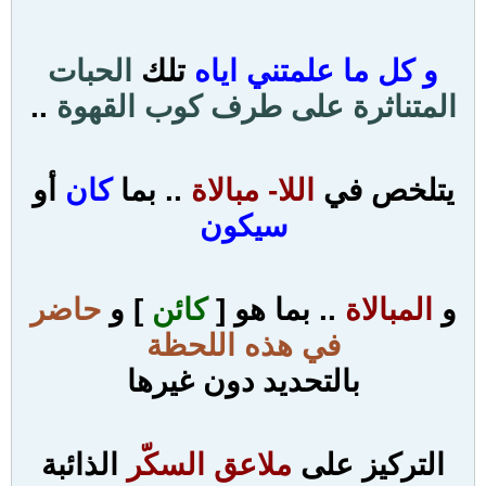
و كل ما علمتني اياه
تلك
الحبات
المتناثرة على طرف كوب القهوة
..
يتلخص في
اللا- مبالاة
.. بما
كان
أو
سيكون
و
المبالاة
.. بما هو [
كائن
] و
حاضر
في هذه اللحظة
ب
التحديد دون غيرها
التركيز على
ملاعق السكّر
الذائبة