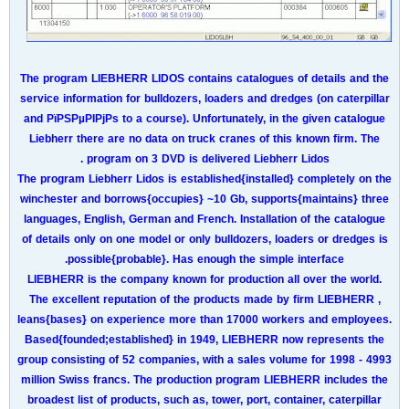
The program LIEBHERR LIDOS contains catalogues of details and the
service information for bulldozers, loaders and dredges (on caterpillar
and РїРЅРµРІРјРѕ to a course). Unfortunately, in the given catalogue
Liebherr there are no data on truck cranes of this known firm. The
program on 3 DVD is delivered Liebherr Lidos .
The program Liebherr Lidos is established{installed} completely on the
winchester and borrows{occupies} ~10 Gb, supports{maintains} three
languages, English, German and French. Installation of the catalogue
of details only on one model or only bulldozers, loaders or dredges is
possible{probable}. Has enough the simple interface.
LIEBHERR is the company known for production all over the world.
The excellent reputation of the products made by firm LIEBHERR ,
leans{bases} on experience more than 17000 workers and employees.
Based{founded;established} in 1949, LIEBHERR now represents the
group consisting of 52 companies, with a sales volume for 1998 - 4993
million Swiss francs. The production program LIEBHERR includes the
broadest list of products, such as, tower, port, container, caterpillar