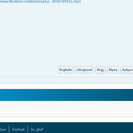
//www.filestores.net/download.p...3030795641.mp3
سيقية
,
جميلة
,
روعة
,
لمجموعتك
,
مقطوعة
اتصل بنا
مساعدة
سيا