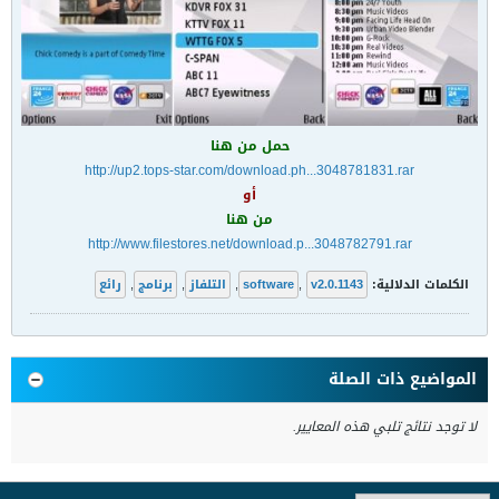
حمل من هنا
http://up2.tops-star.com/download.ph...3048781831.rar
أو
من هنا
http://www.filestores.net/download.p...3048782791.rar
الكلمات الدلالية:
v2.0.1143
,
software
,
التلفاز
,
برنامج
,
رائع
المواضيع ذات الصلة
لا توجد نتائج تلبي هذه المعايير.