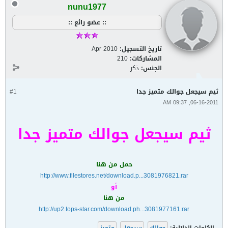
nunu1977
:: عضو رائع ::
تاريخ التسجيل:
Apr 2010
المشاركات:
210
الجنس:
ذكر
ثيم سيجعل جوالك متميز جدا
#1
06-16-2011, 09:37 AM
ثيم سيجعل جوالك متميز جدا
حمل من هنا
http://www.filestores.net/download.p...3081976821.rar
أو
من هنا
http://up2.tops-star.com/download.ph...3081977161.rar
الكلمات الدلالية:
جوالك
,
سيجعل
,
متميز