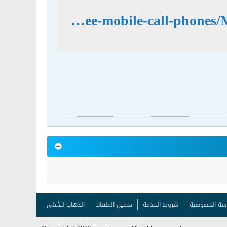
http://www.free-mobile-downloads.info/free-mobile-call-phones/Make-Free-Phone-Calls-on-a-Mac.html
سة الخصوصية
شروط الخدمة
تحميل الملفات
الذهاب للأعلى