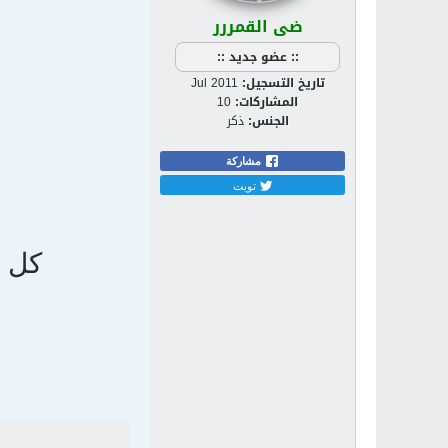
ضى القمررر
:: عضو جديد ::
تاريخ التسجيل:
Jul 2011
المشاركات:
10
الجنس:
ذكر
مشاركة
تويت
كل م