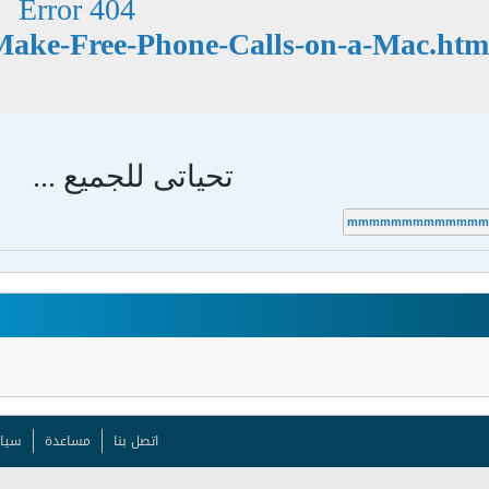
404 Error
تحياتى للجميع ...
mmmmmmmmmmmmm
اتصل بنا
مساعدة
سيا