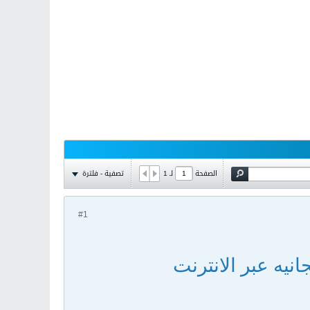
تصفية - فلترة
الصفحة
لـ
1
#1
انيه عبر الانترنت