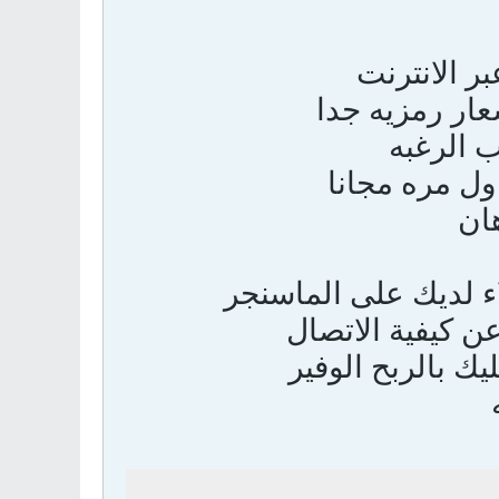
بر الانترنت
عار رمزيه جدا
 الرغبه
ول مره مجانا
هان
ء لديك على الماسنجر
 كيفية الاتصال
ك بالربح الوفير