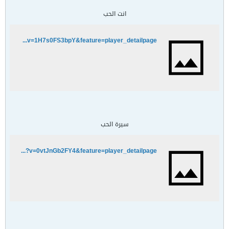
انت الحب
http://www.youtube.com/watch?v=1H7s0FS3bpY&feature=player_detailpage
سيرة الحب
http://www.youtube.com/watch?v=0vtJnGb2FY4&feature=player_detailpage