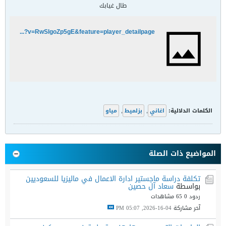
طال غيابك
http://www.youtube.com/watch?v=RwSlgoZp5gE&feature=player_detailpage
الكلمات الدلالية:
اغاني
,
بزلميط
,
مياو
المواضيع ذات الصلة
تكلفة دراسة ماجستير ادارة الاعمال في ماليزيا للسعوديين
بواسطة
سعاد آل حصين
ردود 0
65 مشاهدات
آخر مشاركة
04-16-2026, 05:07 PM