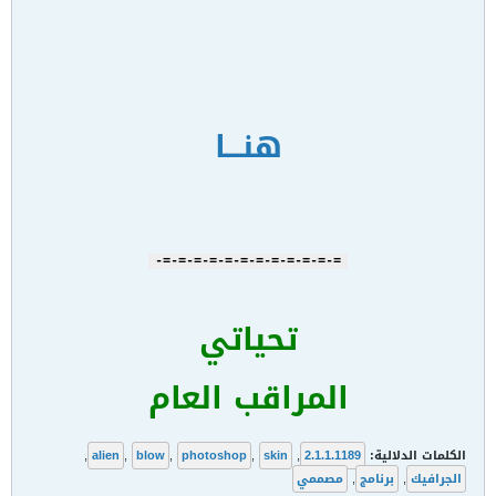
هنـــا
=-=-=-=-=-=-=-=-=-=-=-=-
تحياتي
المراقب العام
الكلمات الدلالية:
2.1.1.1189
,
skin
,
photoshop
,
blow
,
alien
,
الجرافيك
,
برنامج
,
مصممي