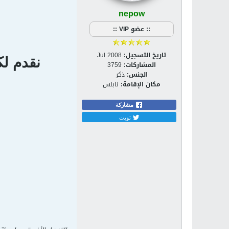
nepow
:: عضو VIP ::
تاريخ التسجيل:
Jul 2008
نقدم لكم
المشاركات:
3759
الجنس:
ذكر
مكان الإقامة:
نابلس
مشاركة
تويت