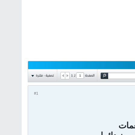
تصفية - فلترة
الصفحة
لـ
1
#1
غمات