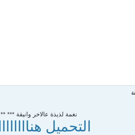
قة
نغمة لذيذة عالاخر وانيقة *** ** 
التحميل هنااااااااا