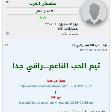
مشمش العرب
:: عضو فعال ::
تاريخ التسجيل:
Nov 2011
المشاركات:
185
الجنس:
انثى
ثيم الحب الناعم...راقي جدا
#1
12-07-2011, 10:28 PM
ثيم الحب الناعم...راقي جدا
حمل من هنا
http://www.filestores.net/download.p...3196429371.rar
أو
من هنا
http://up2.tops-star.com/download.ph...3196429491.rar
الكلمات الدلالية:
الحب
,
الناعم...راقي