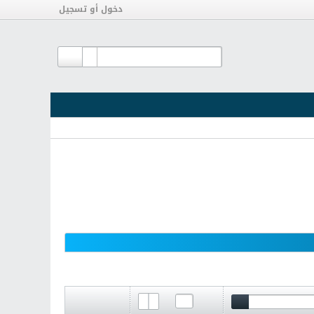
دخول أو تسجيل
تصفية - فلترة
الصفحة
لـ
1