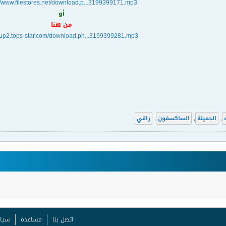
//www.filestores.net/download.p...3199399171.mp3
أو
من هنا
//up2.tops-star.com/download.ph...3199399281.mp3
,
الجميلة
,
الساكسفون
,
راقي
اتصل بنا
مساعدة
سيا