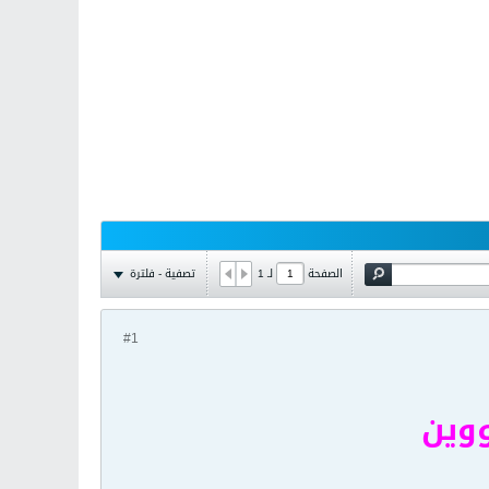
تصفية - فلترة
الصفحة
لـ
1
#1
ووين