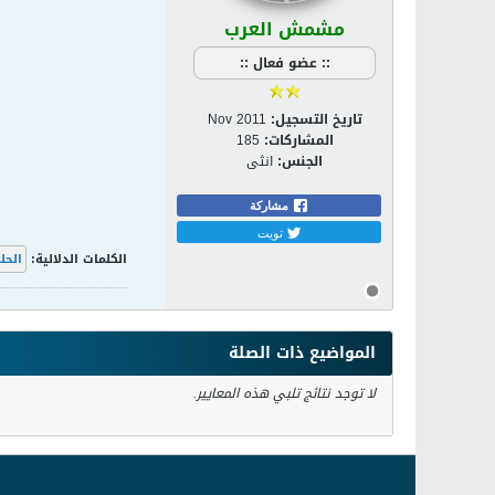
مشمش العرب
:: عضو فعال ::
تاريخ التسجيل:
Nov 2011
المشاركات:
185
الجنس:
انثى
مشاركة
تويت
الكلمات الدلالية:
الحل
المواضيع ذات الصلة
لا توجد نتائج تلبي هذه المعايير.