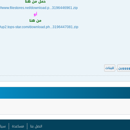
حمل من هنا
://www.filestores.net/download.p...3196446961.zip
أو
من هنا
://up2.tops-star.com/download.ph...3196447081.zip
ووووين
,
للبنات
اتصل بنا
مساعدة
سيا