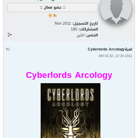
:: عضو فعال ::
تاريخ التسجيل:
Nov 2011
المشاركات:
185
الجنس:
انثى
لعبةCyberlords Arcology
#1
12-30-2011, 02:32 AM
Cyberlords Arcology