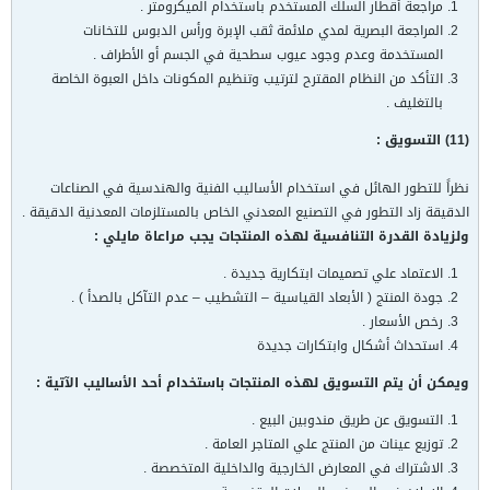
مراجعة أقطار السلك المستخدم باستخدام الميكرومتر .
المراجعة البصرية لمدي ملائمة ثقب الإبرة ورأس الدبوس للتخانات
المستخدمة وعدم وجود عيوب سطحية في الجسم أو الأطراف .
التأكد من النظام المقترح لترتيب وتنظيم المكونات داخل العبوة الخاصة
بالتغليف .
(11) التسويق :
نظراً للتطور الهائل في استخدام الأساليب الفنية والهندسية في الصناعات
الدقيقة زاد التطور في التصنيع المعدني الخاص بالمستلزمات المعدنية الدقيقة .
ولزيادة القدرة التنافسية لهذه المنتجات يجب مراعاة مايلي :
الاعتماد علي تصميمات ابتكارية جديدة .
جودة المنتج ( الأبعاد القياسية – التشطيب – عدم التآكل بالصدأ ) .
رخص الأسعار .
استحداث أشكال وابتكارات جديدة
ويمكن أن يتم التسويق لهذه المنتجات باستخدام أحد الأساليب الآتية :
التسويق عن طريق مندوبين البيع .
توزيع عينات من المنتج علي المتاجر العامة .
الاشتراك في المعارض الخارجية والداخلية المتخصصة .