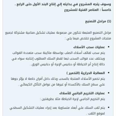
وسوف يتجه المشروع في بدايته إلي إنتاج البند الأول حتى الرابع .
خامساً : العناصر الفنية للمشروع
(1) مراحل التصنيع
مراحل التصنيع المتبعة تتكون من مجموعة عمليات تشكيل صناعية مشتركة لجميع
منتجات المشروع تتلخص فيما يلي :
عمليات سحب الأسلاك
يتم سحب لفائف أسلاك الصلب بواسطة ماكينة سحب متعددة القوالب
ويختلف عدد قوالب السحب تبعا لقطر السلك المطلوب إنتاجه سواء في
حالة إنتاج أبر الخياطة أو دبابيس الإبرة أو دبابيس الورق .
المعالجة الحرارية (التخمير )
يتم تخمير الأسلاك المنتجة بالسحب وذلك داخل أفران خاصة لا يؤثر جوها
علي سطح السلك بالأكسدة أو غيرها من عوامل التآكل الكيمائي .
عمليات التخريم الجانبي للأسلاك
يتم التخريم الجانبي لإبرة الخياطة مثلا بطريقتين :
يتم ثقب السلك علي أبعاد متساوية بعد إجراء عمليات التشكيل السطحي
لموقع الثقب .