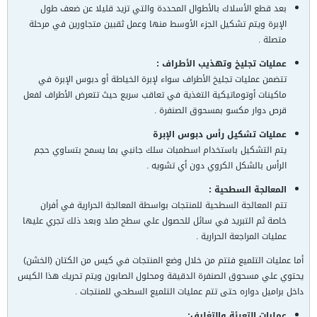
بعد قطع الأسلاك بالأطوال المحددة والتي تزيد قليلا عن ضعف طول
الإبرة ويتم تشكيل الجزء الأوسط منها وعمل ثقبين متجاورين في مرحلة
متصلة .
عمليات تجليخ وتهذيب الأطراف :
تتضمن عمليات تجليخ الأطراف سواء لإبرة الخياطة أو دبوس الإبرة في
ماكينات أوتوماتيكية التغذية في تعاقب سريع حيث تتعرض الأطراف لفعل
قرص دوار مكسو بمسحوق الصنفرة .
عمليات تشكيل رأس دبوس الإبرة
يتم التشكيل باستخدام اسطمبات سلك جانبي بما يسمح بتساوي حجم
الرأس بالشكل الكروي دون أي تشويه .
المعالجة السطحية :
تتم المعالجة السطحية للمنتجات بواسطة المعالجة الحرارية في أفران
خاصة ثم التبريد في سائل للحصول علي سطح صلد وبعد ذلك تجري عليها
عمليات المراجعة الحرارية .
أما عمليات التلميع فتتم من خلال وضع المنتجات في كيس من الكتان (الخشن)
يحتوي علي مسحوق الصنفرة الدقيقة ومحلول الصابون ويتم تحريك هذا الكيس
داخل براميل دواره حتى تتم عمليات التلميع السطحي للمنتجات .
عمليات التعبئة والتغليف: