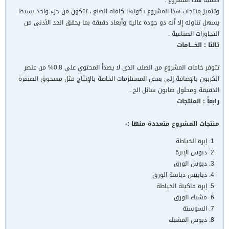
أهمية هذا المشروع .
وتتميز منتجات هذا المشروع بكونها كاملة الصنع ، تتكون من جزء واحد بسيط
يسهل تناوله إلا أنه ذو جودة عالية وأبعاد دقيقة بما يحقق الحد الأدنى من
التجاوزات الصناعية .
ثالثا : الخــــامات
تتوفر خامات المشروع من الصلب الذي لا يصدأ المحتوي علي 0.8% من عنصر
الكربون بالإضافة إلي بعض المستلزمات الخاصة بالإنتاج مثل مسحوق الصنفرة
الدقيقة ومحلول صابون سائل الخ .
رابعاً : المنتجات
منتجات المشروع متعددة منها :-
إبرة الخياطة
دبوس الإبرة
دبوس الورق
دبابيس دباسة الورق
إبرة ماكينة الخياطة
مشبك الورق
السوستة
دبوس المشبك