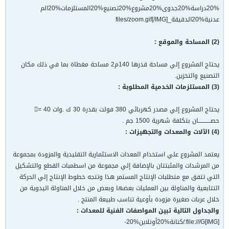
%20دراسة%20جدوى%20مشروع%20تصنيع%20المستلزمات%20الم
عدنية%20الدقيقة_files/zoom.gif[/IMG]
(2) المساحة والموقع :
يحتاج المشروع إلي مساحة قدرها 140م2 مساحة مغطاة بما في ذلك مكان
التصنيع والتخزين.
(3) المستلزمات الخدمية المطلوبة :
يحتاج المشروع إلي مصدر كهربائي 380 فولت بقدرة 30 ك .وات = 40
حصــــــــــــان بتكلفة شهرية 1500 جم .
(4) الآلات والمعدات والتجهيزات :
يعتمد المشروع علي استخدام المعدات الاستثمارية التقليدية والمزودة بمجموعة
من المرشدات والمثبتتان بالإضافة إلي مجموعة من اسطمبات القطع والتشكيل
التي تتفق مع متطلبات الإنتاج المستمر هذا وتتجه خطوط الإنتاج إلي الحركة
التتابعية والمناولة بين العمليات بعضها وبعض من خلال المناولة اليدوية من
خلال عربات صغيرة مزودة بأوعية تناسب طبيعة المنتج .
والجداول التالية تبين المواصفات الفنية للمعدات :
[IMG]file:///G:/كنانة%20أونلاين%20-