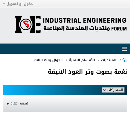
دخول أو تسجيل
المنتديات
الأقسام التقنية
الجوال والإتصالات
نغمة بصوت وتر العود الانيقة
تصفية - فلترة