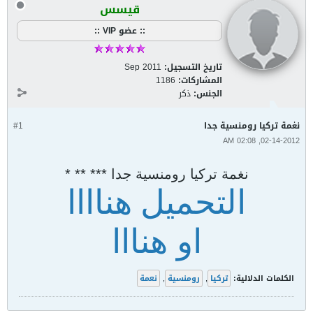
قيسس
:: عضو VIP ::
تاريخ التسجيل:
Sep 2011
المشاركات:
1186
الجنس:
ذكر
نغمة تركيا رومنسية جدا
#1
02-14-2012, 02:08 AM
نغمة تركيا رومنسية جدا *** ** *
التحميل هناااا
او هنااا
الكلمات الدلالية:
تركيا
,
رومنسية
,
نعمة