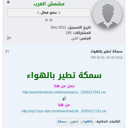
مشمش العرب
:: عضو فعال ::
تاريخ التسجيل:
Nov 2011
المشاركات:
185
الجنس:
انثى
سمكة تطير بالهواء
#1
02-16-2012, 02:32 PM
سمكة تطير بالهواء
حمل من هنا
http://www.filestores.net/download.p...3285017041.rar
أو
من هنا
http://up2.tops-star.com/download.ph...3285017131.rar
الكلمات الدلالية:
بالهواء
,
تطير
,
سمكة