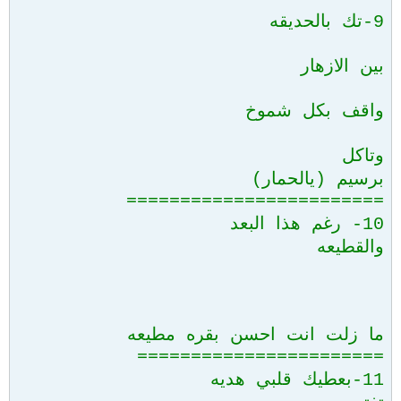
9-تك بالحديقه
بين الازهار
واقف بكل شموخ
وتاكل
برسيم (يالحمار)
========================
10- رغم هذا البعد
والقطيعه
ما زلت انت احسن بقره مطيعه
=======================
11-بعطيك قلبي هديه