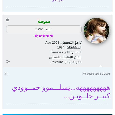
تحيـــاتي
سومة
:: عضو VIP ::
تاريخ التسجيل:
Aug 2008
المشاركات:
1694
الجنس:
انثى / Female
مكان الإقامة:
فلسطين
الدولة:
Palestine [PS]
#3
10-31-2008, 06:59 PM
هههههههههه...يسلـــموو حمــوودي
كتيــر حلــويـن...