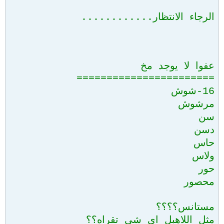
الرجاء الانتظار............
عفوا لا يوجد مخ
=======================
16-شوش
مرشوش
سن
دسن
حاس
ولاس
حور
محصور
مستانس؟؟؟؟
مثل اللاهبل اي شي تقراه؟؟