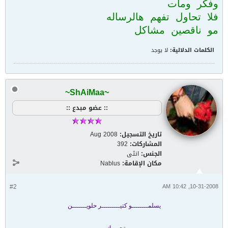
وفكر ومات
فلا تحاول تفهم هالرساله
مو ناقصين مشاكل
الكلمات الدلالية:
لا يوجد
~ShAiMaa~
:: عضو مبدع ::
تاريخ التسجيل:
Aug 2008
المشاركات:
392
الجنس:
انثى
مكان الإقامة:
Nablus
#2
10-31-2008, 10:42 AM
يسلمــــــــو كتيـــــــــر حلويـــــــن