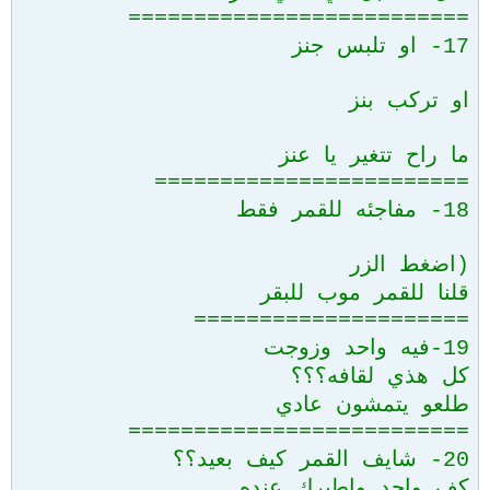
==========================
17- او تلبس جنز
او تركب بنز
ما راح تتغير يا عنز
========================
18- مفاجئه للقمر فقط
(اضغط الزر
قلنا للقمر موب للبقر
=====================
19-فيه واحد وزوجت
كل هذي لقافه؟؟؟
طلعو يتمشون عادي
==========================
20- شايف القمر كيف بعيد؟؟
كف واحد واطيرك عنده