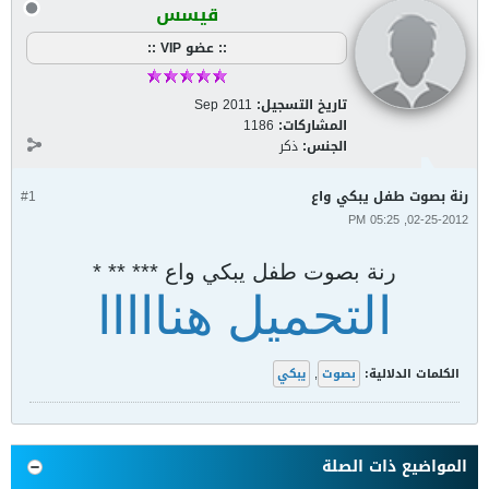
قيسس
:: عضو VIP ::
تاريخ التسجيل:
Sep 2011
المشاركات:
1186
الجنس:
ذكر
رنة بصوت طفل يبكي واع
#1
02-25-2012, 05:25 PM
رنة بصوت طفل يبكي واع *** ** *
التحميل هنااااا
الكلمات الدلالية:
بصوت
,
يبكي
المواضيع ذات الصلة