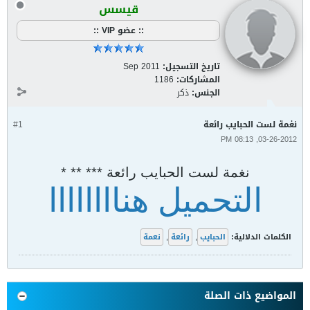
قيسس
:: عضو VIP ::
تاريخ التسجيل:
Sep 2011
المشاركات:
1186
الجنس:
ذكر
نغمة لست الحبايب رائعة
#1
03-26-2012, 08:13 PM
نغمة لست الحبايب رائعة *** ** *
التحميل هناااااااا
الكلمات الدلالية:
الحبايب
,
رائعة
,
نعمة
المواضيع ذات الصلة