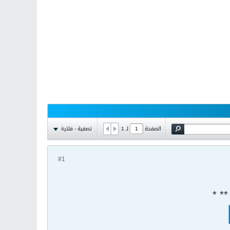
تصفية - فلترة
الصفحة
لـ
1
#1
* *