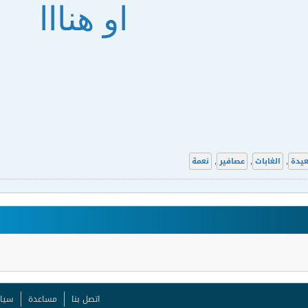
او هنااا
يدة
,
الغابات
,
عصافير
,
نعمة
اتصل بنا
مساعدة
سيا