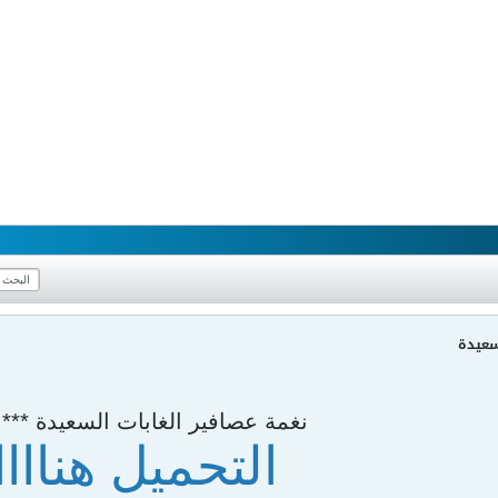
سعيدة
نغمة عصافير الغابات السعيدة *** *
التحميل هناااا