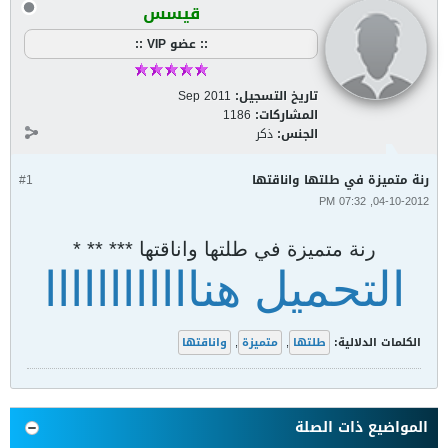
قيسس
:: عضو VIP ::
تاريخ التسجيل:
Sep 2011
المشاركات:
1186
الجنس:
ذكر
رنة متميزة في طلتها واناقتها
#1
04-10-2012, 07:32 PM
رنة متميزة في طلتها واناقتها *** ** *
التحميل هناااااااااااا
الكلمات الدلالية:
طلتها
,
متميزة
,
واناقتها
المواضيع ذات الصلة