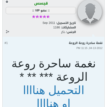
قيسس
:: عضو VIP ::
تاريخ التسجيل:
Sep 2011
المشاركات:
1186
الجنس:
ذكر
نغمة ساحرة روعة الروعة
#1
04-13-2012, 11:15 PM
نغمة ساحرة روعة
الروعة *** ** *
التحميل هناااا
او هناااا