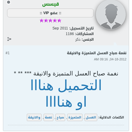
قيسس
:: عضو VIP ::
تاريخ التسجيل:
Sep 2011
المشاركات:
1186
الجنس:
ذكر
نغمة صباح العسل المتميزة والانيقة
#1
04-18-2012, 09:16 AM
نغمة صباح العسل المتميزة والانيقة *** ** *
التحميل هنااا
او هناااا
الكلمات الدلالية:
العسل
,
المتميزة
,
صباح
,
نعمة
,
والانيقة