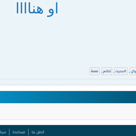
او هناااا
يال
,
الحديث
,
تناغم
,
نعمة
اتصل بنا
مساعدة
سيا