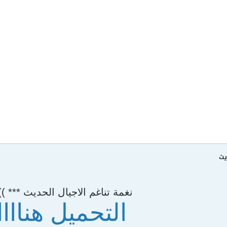
يث
نغمة تناغم الاجيال الحديث *** ))
التحميل هناااا