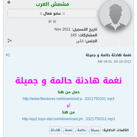
مشمش العرب
:: عضو فعال ::
تاريخ التسجيل:
Nov 2011
المشاركات:
185
الجنس:
انثى
نغمة هادئة حالمة و جميلة
#1
04-19-2012, 04:01 AM
نغمة هادئة حالمة و جميلة
حمل من هنا
http://www.filestores.net/download.p...3321750201.mp3
أو
من هنا
http://up2.tops-star.com/download.ph...3321750311.mp3
الكلمات الدلالية:
جميلة
,
حالمة
,
نعمة
,
هادئة