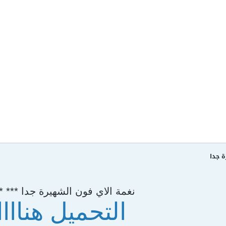
 جدا
نغمة الاي فون الشهيرة جدا *** **
التحميل هناااا