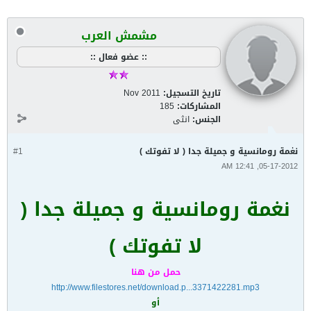
مشمش العرب
:: عضو فعال ::
تاريخ التسجيل:
Nov 2011
المشاركات:
185
الجنس:
انثى
نغمة رومانسية و جميلة جدا ( لا تفوتك )
#1
05-17-2012, 12:41 AM
نغمة رومانسية و جميلة جدا (
لا تفوتك )
حمل من هنا
http://www.filestores.net/download.p...3371422281.mp3
أو