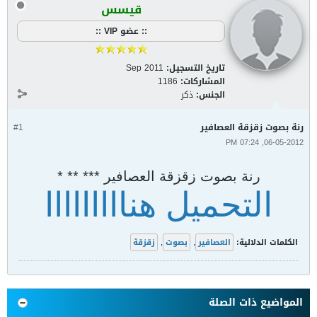
قيسس
:: عضو VIP ::
تاريخ التسجيل:
Sep 2011
المشاركات:
1186
الجنس:
ذكر
رنة بصوت زقزقة العصافير
#1
06-05-2012, 07:24 PM
رنة بصوت زقزقة العصافير *** ** *
التحميل هنااااااااا
الكلمات الدلالية:
العصافير
,
بصوت
,
زقزقة
المواضيع ذات الصلة