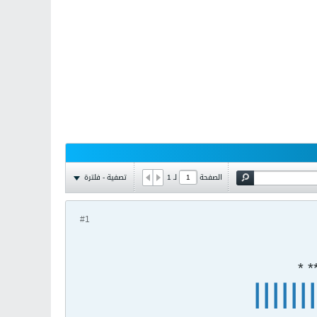
تصفية - فلترة
الصفحة
لـ
1
#1
* *
ااااا