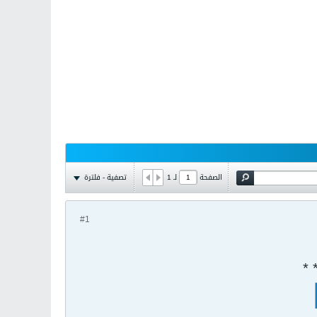
تصفية - فلترة
الصفحة
لـ
1
#1
 *