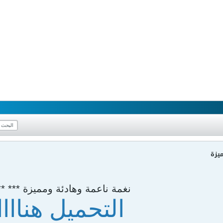
يزة
نغمة ناعمة وهادئة ومميزة *** **
التحميل هناااا