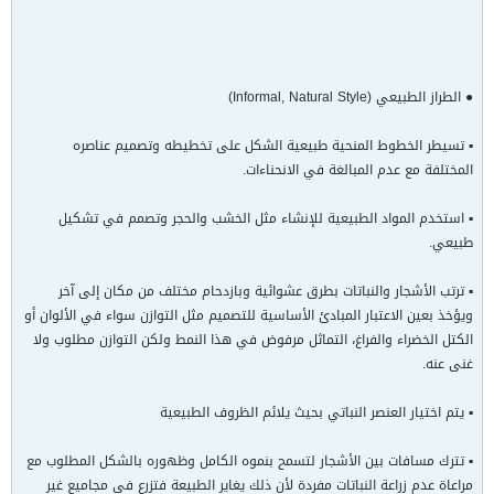
● الطراز الطبيعي (Informal, Natural Style)
▪ تسيطر الخطوط المنحية طبيعية الشكل على تخطيطه وتصميم عناصره
المختلفة مع عدم المبالغة في الانحناءات.
▪ استخدم المواد الطبيعية للإنشاء مثل الخشب والحجر وتصمم في تشكيل
طبيعي.
▪ ترتب الأشجار والنباتات بطرق عشوائية وبازدحام مختلف من مكان إلى آخر
ويؤخذ بعين الاعتبار المبادئ الأساسية للتصميم مثل التوازن سواء في الألوان أو
الكتل الخضراء والفراغ، التماثل مرفوض في هذا النمط ولكن التوازن مطلوب ولا
غنى عنه.
▪ يتم اختيار العنصر النباتي بحيث يلائم الظروف الطبيعية
▪ تترك مسافات بين الأشجار لتسمح بنموه الكامل وظهوره بالشكل المطلوب مع
مراعاة عدم زراعة النباتات مفردة لأن ذلك يغاير الطبيعة فتزرع في مجاميع غير