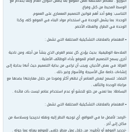
التوزيع : للعناصر المختلفة ضمن الموقع بما يضمن التوازن العام وبما يتلاءم مع
الوسط المحيط من كتل وفراغ.
التناسب: وهو أحد أهم قوانين التصميم المعماري على العموم.
الوحدة: بما يشمل الوحدة في استخدام مواد البناء في الموقع كله، وكذا
الوحدة في الطراز، والغطاء الأخضر.
▪ الاهتمام بالعلاقات التشكيلية المختلفة التي تشمل :
الملاءمة الوظيفية: بحيث يؤدي كل عنصر الغرض الذي ينشأ من أجله، ومن ناحية
أخرى يسمح التصميم العام للموقع بأداء الوظائف الأصلية .
العزلة: في بعض الأحيان، ويجب أن تراعى من بداية التصميم حيث أنها بحاجة إلى
إنشاءات خاصة مثل الأسيجة والأسوار وغير ذلك .
التضاد: لتسمح لبعض العناصر أن تظهر أكثر وضوحا من خلال مقارنتها بضدها مع
مراعاة الوحدة والتآلف .
البساطة: بما تعني من خلو للحشو أو عدم استخدام عناصر ليست ذات فائدة .
▪ الاهتمام بالعلاقات التشكيلية المختلفة التي تشمل :
-الرصد: لأفضل ما في المواقع، أي توجيه النظر إليه ونقله تدريجيا وبسلاسة من
مكان إلى آخر .
-تحديد الموقع أو تأطيره: من خلال عمل منظر خلفي للموقع يعزله عما حوله .