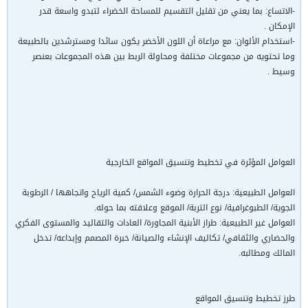
-الاتساع: بما يعني من تقليل التقسيم للمساحة الخضراء لتبدو واسعة قدر
الإمكان .
-استخدام الألوان: مع مراعاة أن اللون الأخضر يكون سائدا ومسترشدين بالطبيعة
وما تحتويه من مجموعات مختلفة ومحاولة الربط بين هذه المجموعات بعنصر
وسيط .
العوامل المؤثرة في تخطيط وتنسيق المواقع الخارجية
العوامل الطبيعية: درجة الحرارة وضوء الشمس/ كمية الرياح واتجاهها / الرطوبة
الجوية/ الطبوغرافية/ نوع التربة/ الموقع وعلاقته بما حوله.
العوامل غير الطبيعية: طراز الأبنية المجاورة/ العادات والتقاليد والمستوى الفكري
والحضاري والثقافي/ تكاليف الإنشاء والصيانة/ خبرة المصمم وإبداعه/ تدخل
المالك ومطالبه.
طرز تخطيط وتنسيق المواقع