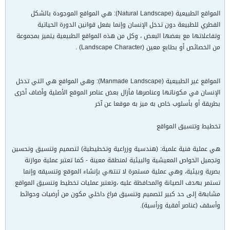
المواقع الطبيعية (Natural Landscape): هي المواقع الموجودة بالشكل
الفطري للطبيعة دون تدخل الإنسان وإنما بفعل قوانين الدورة الحياتية
وتفاعلاتها مع بعضها البعض ، وكل من هذه المواقع الطبيعية يتميز بمجموعة
من الخصائص أو بطابع معين (Landscape Character) .
المواقع غير الطبيعية (Manmade Landscape): وهي المواقع هي التي تدخل
الإنسان في مكوناتها وعناصرها فأزال بعض عناصر الموقع الأصلية وأضاف أخرى
بطريقة أو بأسلوب خاص به ميز به موقعا عن آخر
تخطيط وتنسيق المواقع
هي عملية فنية علمية: (هندسية وزراعية وتخطيطية) لتصميم وتنسيق وتحسين
وتجميل الخواص المعيشية والبيئية لمنطقة معينة - كما تعتبر عملية موازنة
بصرية وبيئية، وهي عملية مستمرة لا تنتهي بإنشاء الموقع وتنسيقه وإنما
تستمر بهدف الصيانة والمحافظة عليه ،وتعتبر عمليات تخطيط وتنسيق المواقع
مشابهة إلى حد كبير لتصميم وتنسيق فراغ داخلي مكون من أرضيات وحوائط
وأسقف (عناصر أفقية ورأسية).