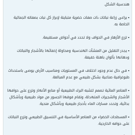
هندسية الشكل.
▪ يراعى زراعة نباتات ذات صفات خضرية متباينة لإبراز كل نبات بصفاته الجمالية
الخاصة به.
▪ تزرع الأزهار في الحواف ولا تحدد في أحواض مستقيمة.
▪ يجدر التقليل من المنشآت الهندسية ومحاولة إخفائها بالأشجار والنباتات
ودهانها بألوان باهتة خفيفة.
▪ في حال عدم وجود اختلاف في المستويات ومناسيب الأرض يوصى باستحداث
طبوغرافية صناعية بشكل طبيعي مع عدم المبالغة.
▪ العناصر المائية تصمم لتشبه البرك الطبيعية أو منابع الأنهار وتزرع على حوافها
الأشجار والشجيرات المتهدلة، وتقام فوقها الجسور من مواد طبيعية وبأشكال
بدائية، وتحدد مسارات الماء بأحجار طبيعية وبأشكال منحية.
▪ المسطحات الخضراء من العناصر الأساسية في التنسيق الطبيعي وتزرع النباتات
على حوافه الخارجية.