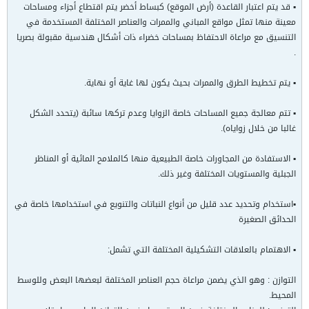
▪ قد يتم اعتبار القاعدة (أرض الموقع) كبساط أخضر يتم اقتطاع أجزاء ومساحات
معينة منها تمثل مواقع المباني والممرات والعناصر المختلفة المستخدمة في
التنسيق مع مراعاة الاحتفاظ بمساحات خضراء ذات أشكال هندسية مقبولة بصريا
.
▪ يتم تخطيط الطرق والممرات بحيث يكون لها غاية أو نهاية.
▪ تتم معالجة جميع المساحات خاصة الزوايا وعدم تركها سائبة (يتحدد الشكل
غالبا من خلال زواياه).
▪ الاستفادة من المجاورات خاصة الطبيعية منها كالملامح المائية أو المناظر
الجبلية والمستويات المختلفة وغير ذلك.
▪استخدام وتحديد عدد قليل من أنواع النباتات والتنويع في استخدامها خاصة في
الحدائق الصغيرة
▪ الاهتمام بالعلاقات التشكيلية المختلفة التي تشمل:
التوازن : وهو الذي يضمن مراعاة حجم العناصر المختلفة لبعضها البعض وللوسط
المحيط.