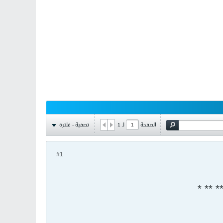
تصفية - فلترة
الصفحة
لـ
1
#1
* ** *