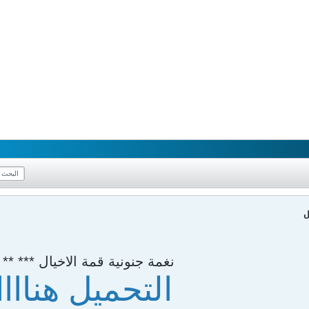
ل
نغمة جنونية قمة الاخيال *** ** 
التحميل هناااا