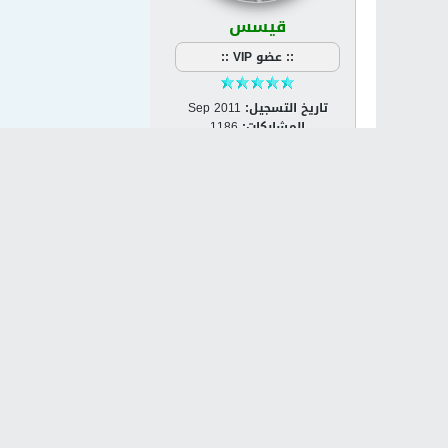
قيسس
:: عضو VIP ::
تاريخ التسجيل:
Sep 2011
المشاركات:
1186
الجنس:
ذكر
مشاركة
تويت
الكلمات الدلالية:
الاج
المواضيع ذات الصلة
لا توجد نتائج تلبي هذه المعايير.