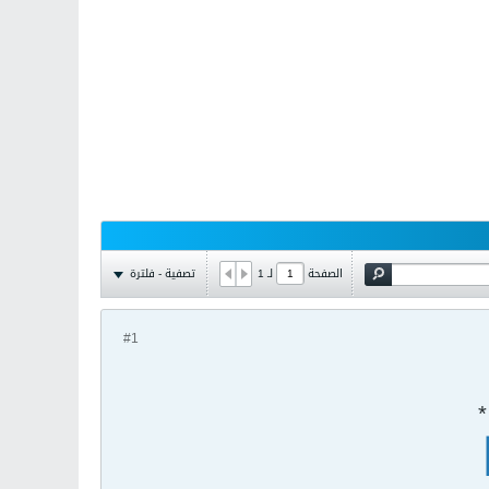
تصفية - فلترة
الصفحة
لـ
1
#1
*