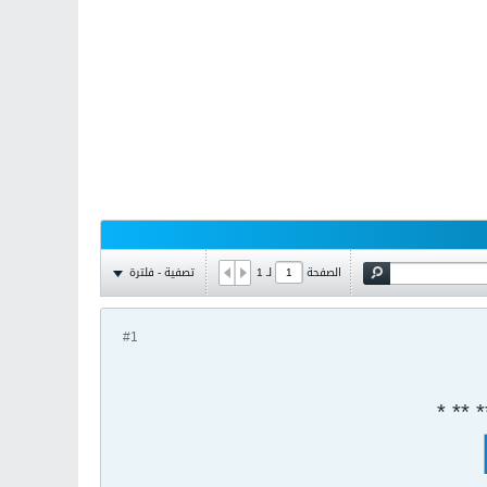
تصفية - فلترة
الصفحة
لـ
1
#1
 ** *