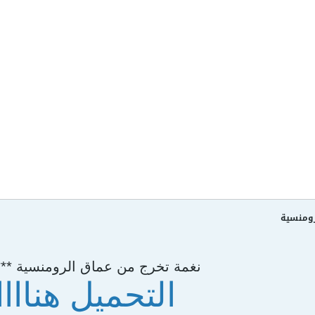
رومنسية
نغمة تخرج من عماق الرومنسية *** 
التحميل هناااا