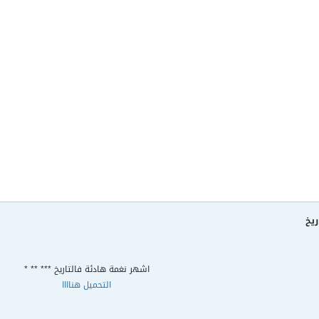
ريخ
اشهر نغمة هادئة فالتاريخ *** ** *
التحميل هناااا