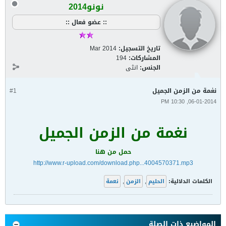
نونو2014
:: عضو فعال ::
تاريخ التسجيل:
Mar 2014
المشاركات:
194
الجنس:
انثى
نغمة من الزمن الجميل
#1
06-01-2014, 10:30 PM
نغمة من الزمن الجميل
حمل من هنا
http://www.r-upload.com/download.php...4004570371.mp3
الكلمات الدلالية:
الحليم
,
الزمن
,
نعمة
المواضيع ذات الصلة