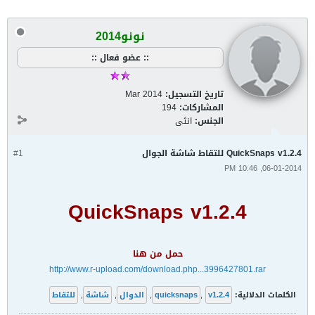
نونو2014
:: عضو فعال ::
تاريخ التسجيل:
Mar 2014
المشاركات:
194
الجنس:
انثى
QuickSnaps v1.2.4 للتقاط شاشة الجوال
#1
06-01-2014, 10:46 PM
QuickSnaps v1.2.4
حمل من هنا
http://www.r-upload.com/download.php...3996427801.rar
الكلمات الدلالية:
v1.2.4
,
quicksnaps
,
الدوال
,
شاشة
,
للتقاط