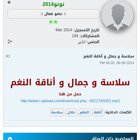
نونو2014
:: عضو فعال ::
تاريخ التسجيل:
Mar 2014
المشاركات:
194
الجنس:
انثى
سلاسة و جمال و أناقة النغم
#1
06-08-2014, 06:20 PM
سلاسة و جمال و أناقة النغم
حمل من هنا
http://www.r-upload.com/download.php...4021765001.mp3
الكلمات الدلالية:
أناقة
,
النظم
,
خلال
,
سلاسة
المواضيع ذات الصلة