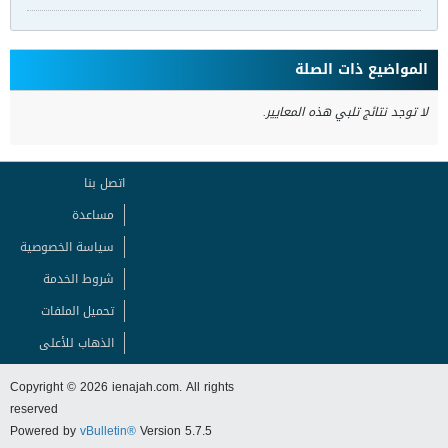
:: عضو فعال ::
تاريخ التسجيل:
Mar 2014
المشاركات:
194
الجنس:
انثى
برنامج KuGou Music Player
#1
06-21-2014, 01:34 AM
KuGou Music Player
حمل من هنا
http://www.r-upload.com/download.php...4028539431.rar
الكلمات الدلالية:
player
,
music
,
kugou
,
برنامج