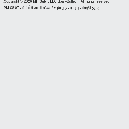
المواضيع ذات الصلة
لا توجد نتائج تلبي هذه المعايير.
Copyright © 2026 ienajah.com. All rights
reserved
Powered by
vBulletin®
Version 5.7.5
Copyright © 2026 MH Sub I, LLC dba vBulletin. All rights reserved.
جميع الأوقات بتوقيت جرينتش+2. هذه الصفحة أنشئت 08:07 PM.