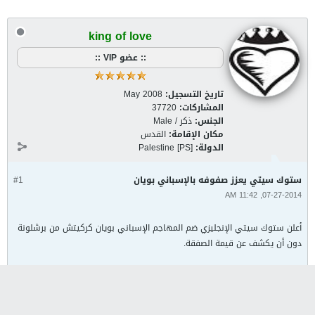
king of love
:: عضو VIP ::
تاريخ التسجيل:
May 2008
المشاركات:
37720
الجنس:
ذكر / Male
مكان الإقامة:
القدس
الدولة:
Palestine [PS]
ستوك سيتي يعزز صفوفه بالإسباني بويان
#1
07-27-2014, 11:42 AM
أعلن ستوك سيتي الإنجليزي ضم المهاجم الإسباني بويان كركيتش من برشلونة
دون أن يكشف عن قيمة الصفقة.
{enclosure_href}
{content:encoded}