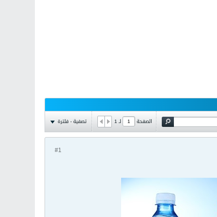
تصفية - فلترة
الصفحة
لـ
1
#1