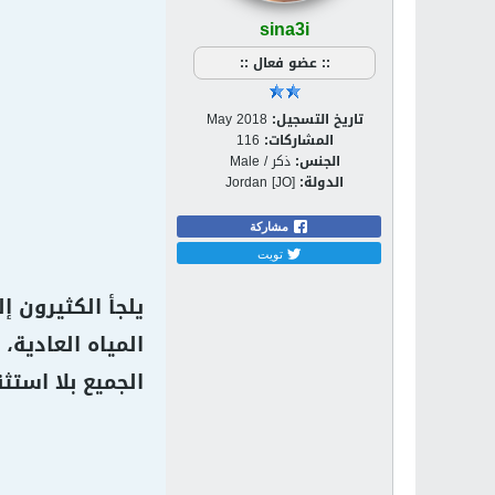
sina3i
:: عضو فعال ::
تاريخ التسجيل:
May 2018
المشاركات:
116
الجنس:
ذكر / Male
الدولة:
Jordan [JO]
مشاركة
تويت
يلجأ الكثيرون 
المياه العادية،
الجميع بلا استثن