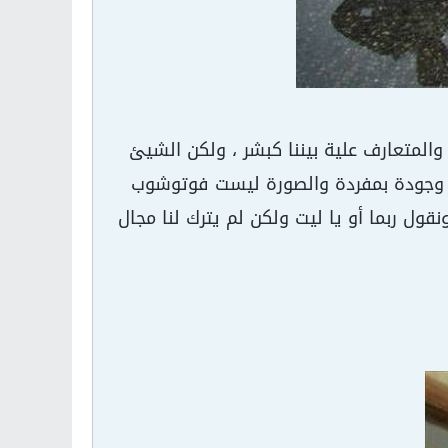
المتعارف علية بيننا كبشر ، ولكن الشيئ
 فيري 4 خيالات لة علي الرغم من وجودة بمفردة والصورة ليست فوتوشوب
قول ربما أو يا ليت ولكن لم يترك لنا مجال