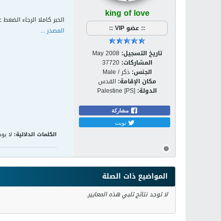
king of love
الخبر كاملا الرجاء الضغط ع
:: عضو VIP ::
المصدر ...
تاريخ التسجيل:
May 2008
المشاركات:
37720
الجنس:
ذكر / Male
مكان الإقامة:
القدس
الدولة:
Palestine [PS]
مشاركة
تويت
الكلمات الدلالية:
لا يوج
المواضيع ذات الصلة
لا توجد نتائج تلبي هذه المعايير.