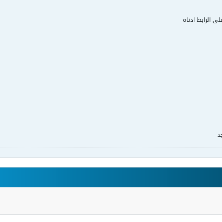
لى الرابط ادناه
د