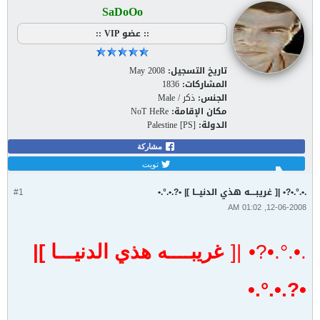
تصفية - فلترة