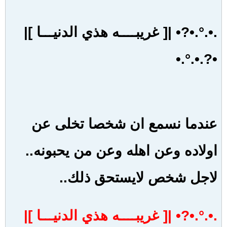
SaDoOo
:: عضو VIP ::
تاريخ التسجيل:
May 2008
المشاركات:
1836
الجنس:
ذكر / Male
مكان الإقامة:
NoT HeRe
الدولة:
Palestine [PS]
.•.°.•?• |[ غريبــــه هذي الدنيـــا ]| •?.•.°.•
#1
12-06-2008, 01:02 AM
.•.°.•?• |[
غريبــــه هذي الدنيـــا
]|
•?.•.°.•