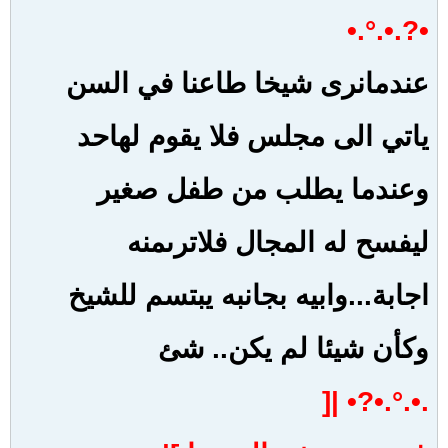
.•.°.•?• |[
غريبــــه هذي الدنيـــا
]|
•?.•.°.•
عندما نسمع ان شخصا تخلى عن
اولاده وعن
اهله وعن من
يحبونه
..
لاجل شخص لايستحق ذلك
..
.•.°.•?• |[
غريبــــه هذي الدنيـــا
]|
•?.•.°.•