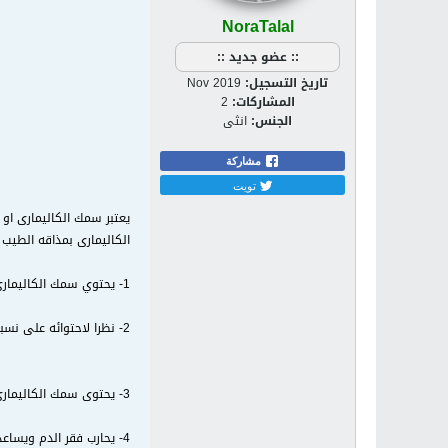
NoraTalal
:: عضو جديد ::
تاريخ التسجيل:
Nov 2019
المشاركات:
2
الجنس:
انثى
مشاركة
تويت
يعتبر سمك الكاليمارى او 
الكاليمارى بمذاقه الطيب
1- يحتوي سمك الكاليمارى على نسبة عالية من البروتينات والفيتامينات التى تعمل على تقوية العضلات والمفاصل والوقاية من الالتهابات وهشاشة العظام.
2- نظرا لاحتوائه على نسبة كبيرة من المواد المضادة للأكسدة والفيتامينات فإن تناول سمك الكاليمارى يعمل على الوقاية من الإمراض السرطانية المختلفة.
3- يحتوى سمك الكاليمارى على كمية عالية من الفيتامينات والعناصر الغذائية التى تعمل على تعزيز صحة الجهاز المناعى، ووقاية الجسم من الفيروسات والعدوى.
4- يحارب فقر الدم ويساعد على تنشيط الجسم ويمده بالنشاط والطاقة.