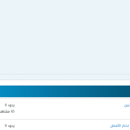
يين
ردود 0
65 مشاهدات
ختار الأفضل
ردود 0