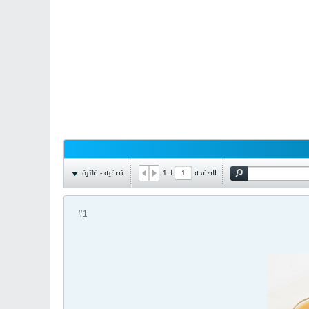
تصفية - فلترة
الصفحة
لـ
1
#1