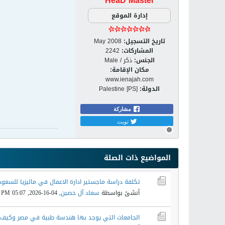
HeaD Master
إدارة الموقع
تاريخ التسجيل:
May 2008
المشاركات:
2242
الجنس:
ذكر / Male
مكان الإقامة:
www.ienajah.com
الدولة:
Palestine [PS]
مشاركة
تويت
المواضيع ذات الصلة
تكلفة دراسة ماجستير ادارة الاعمال في ماليزيا للسعود
أنشئ بواسطة
سعاد آل حصين
,
04-16-2026, 05:07 PM
الجامعات التي يوجد بها هندسة طبية في مصر وكيف ت